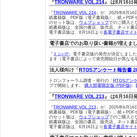
『
TRONWARE VOL.214
』 は8月16
『
TRONWARE VOL.214
』が、2025年8月
紙書籍版、PDF版（電子書籍版）、紙＋PDF
のセット版は、
ウェブショップ
でのご購入と
紙書籍版は、全国の書店、販売店、ネット書
電子書店版は、8月16日より
各電子書店サイ
電子書店でのお取り扱い書籍が増えま
『
トンパ!!
』電子書店版の発売が決定しました。
ます（電子書店によって発売開始日が異なる
法人様向け「
RTOSアンケート報告書 2
トロンフォーラム調査・発行の「
RTOSアン
プで開始します。
購入部署限定版 (PDF版)
、
『
TRONWARE VOL.213
』 は6月16
『
TRONWARE VOL.213
』が、2025年6月
紙書籍版、PDF版（電子書籍版）、紙＋PDF
のセット版は、
ウェブショップ
でのご購入と
紙書籍版は、全国の書店、販売店、ネット書
電子書店版は、6月16日より
各電子書店サイ