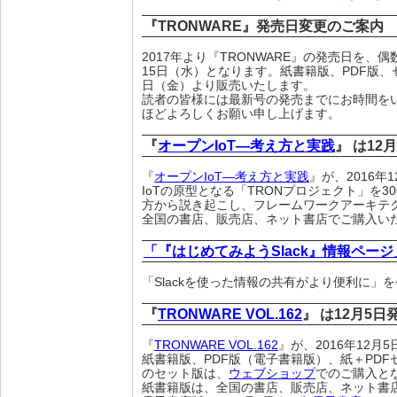
『TRONWARE』発売日変更のご案内
2017年より『TRONWARE』の発売日を、偶
15日（水）となります。紙書籍版、PDF版、
日（金）より販売いたします。
読者の皆様には最新号の発売までにお時間を
ほどよろしくお願い申し上げます。
『
オープンIoT―考え方と実践
』 は12
『
オープンIoT―考え方と実践
』が、2016年
IoTの原型となる「TRONプロジェクト」を
方から説き起こし、フレームワークアーキテク
全国の書店、販売店、ネット書店でご購入い
「『はじめてみようSlack』情報ページ
「Slackを使った情報の共有がより便利に」
『
TRONWARE VOL.162
』 は12月5
『
TRONWARE VOL.162
』が、2016年12
紙書籍版、PDF版（電子書籍版）、紙＋PDF
のセット版は、
ウェブショップ
でのご購入と
紙書籍版は、全国の書店、販売店、ネット書