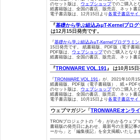
のセット版は、
ウェブショップ
でのご購入と
紙書籍版は、全国の書店、販売店、ネット書
電子書店版は、12月15日より
各電子書店サイ
『
基礎から学ぶ組込みμT-Kernel
は12月15日発売です。
『
基礎から学ぶ組込みμT-Kernelプログ
15日発売です。 紙書籍版、PDF版（電子書
PDF版は、
ウェブショップ
でのご購入となり
紙書籍版は、全国の書店、販売店、ネット書
『
TRONWARE VOL.191
』 は10月15
『
TRONWARE VOL.191
』が、2021年10月
紙書籍版、PDF版（電子書籍版）、紙＋PDF
のセット版は、
ウェブショップ
でのご購入と
紙書籍版は、全国の書店、販売店、ネット書
電子書店版は、10月15日より
各電子書店サイ
ウェブマガジン「
TRONWAREオンラ
TRONプロジェクトの「今」がわかるウェブ
書籍版の発売日にあわせ、最新号の主要記事
ーから」と「編集後記」を全文掲載いたしま