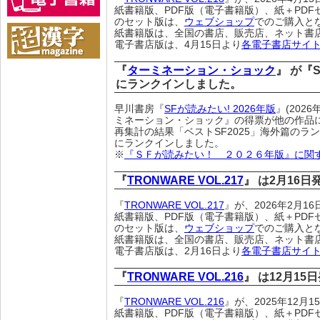
紙書籍版、PDF版（電子書籍版）、紙＋PDF
のセット版は、
ウェブショップ
でのご購入と
紙書籍版は、全国の書店、販売店、ネット書
電子書店版は、4月15日より
各電子書店サイ
『
ターミネーション・ショック
』 が『
にランクインしました。
早川書房『
SFが読みたい! 2026年版
』(20
ミネーション・ショック』の得票が他の作品
再集計の結果「ベストSF2025」海外篇のラ
にランクインしました。
※
『ＳＦが読みたい！ ２０２６年版』に関
『
TRONWARE VOL.217
』 は2月16
『
TRONWARE VOL.217
』が、2026年2月
紙書籍版、PDF版（電子書籍版）、紙＋PDF
のセット版は、
ウェブショップ
でのご購入と
紙書籍版は、全国の書店、販売店、ネット書
電子書店版は、2月16日より
各電子書店サイ
『
TRONWARE VOL.216
』 は12月15
『
TRONWARE VOL.216
』が、2025年12月
紙書籍版、PDF版（電子書籍版）、紙＋PDF