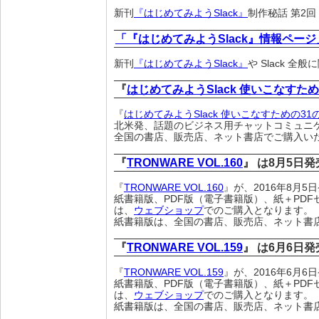
新刊
『はじめてみようSlack』
制作秘話 第2
「『はじめてみようSlack』情報ページ
新刊
『はじめてみようSlack』
や Slack 
『
はじめてみようSlack 使いこなすた
『
はじめてみようSlack 使いこなすための31
北米発、話題のビジネス用チャットコミュニケ
全国の書店、販売店、ネット書店でご購入い
『
TRONWARE VOL.160
』 は8月5日
『
TRONWARE VOL.160
』が、2016年8月
紙書籍版、PDF版（電子書籍版）、紙＋PDF
は、
ウェブショップ
でのご購入となります。
紙書籍版は、全国の書店、販売店、ネット書
『
TRONWARE VOL.159
』 は6月6日
『
TRONWARE VOL.159
』が、2016年6月
紙書籍版、PDF版（電子書籍版）、紙＋PDF
は、
ウェブショップ
でのご購入となります。
紙書籍版は、全国の書店、販売店、ネット書