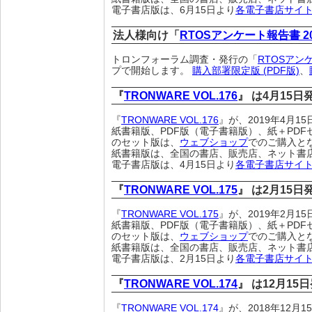
電子書店版は、6月15日より
各電子書店サイ
法人様向け「
RTOSアンケート報告書 2
トロンフォーラム調査・発行の「
RTOSアン
プで開始します。
購入部署限定版 (PDF版)
、
『
TRONWARE VOL.176
』 は4月15
『
TRONWARE VOL.176
』が、2019年4月
紙書籍版、PDF版（電子書籍版）、紙＋PDF
のセット版は、
ウェブショップ
でのご購入と
紙書籍版は、全国の書店、販売店、ネット書
電子書店版は、4月15日より
各電子書店サイ
『
TRONWARE VOL.175
』 は2月15
『
TRONWARE VOL.175
』が、2019年2月
紙書籍版、PDF版（電子書籍版）、紙＋PDF
のセット版は、
ウェブショップ
でのご購入と
紙書籍版は、全国の書店、販売店、ネット書
電子書店版は、2月15日より
各電子書店サイ
『
TRONWARE VOL.174
』 は12月15
『
TRONWARE VOL.174
』が、2018年12月