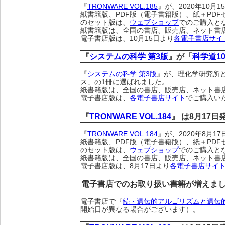
『
TRONWARE VOL.185
』が、2020年10月
紙書籍版、PDF版（電子書籍版）、紙＋PDF
のセット版は、
ウェブショップ
でのご購入と
紙書籍版は、全国の書店、販売店、ネット書
電子書店版は、10月15日より
各電子書店サイ
『
システムの科学 第3版
』が「
科学道10
『
システムの科学 第3版
』が、理化学研究所
ス」の1冊に選ばれました。
紙書籍版は、全国の書店、販売店、ネット書
電子書店版は、
各電子書店サイト
でご購入い
『
TRONWARE VOL.184
』 は8月17
『
TRONWARE VOL.184
』が、2020年8月
紙書籍版、PDF版（電子書籍版）、紙＋PDF
のセット版は、
ウェブショップ
でのご購入と
紙書籍版は、全国の書店、販売店、ネット書
電子書店版は、8月17日より
各電子書店サイ
電子書店でのお取り扱い書籍が増えま
電子書店で『
続・遺伝的アルゴリズムと遺伝
開始日が異なる場合がございます）。