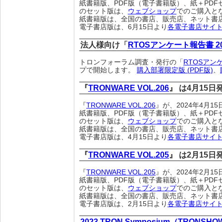
紙書籍版、PDF版（電子書籍版）、紙＋PDF
のセット版は、
ウェブショップ
でのご購入と
紙書籍版は、全国の書店、販売店、ネット書
電子書店版は、6月15日より
各電子書店サイ
法人様向け「
RTOSアンケート報告書 2
トロンフォーラム調査・発行の「
RTOSアン
プで開始します。
購入部署限定版 (PDF版)
、
『
TRONWARE VOL.206
』 は4月15
『
TRONWARE VOL.206
』が、2024年4月
紙書籍版、PDF版（電子書籍版）、紙＋PDF
のセット版は、
ウェブショップ
でのご購入と
紙書籍版は、全国の書店、販売店、ネット書
電子書店版は、4月15日より
各電子書店サイ
『
TRONWARE VOL.205
』 は2月15
『
TRONWARE VOL.205
』が、2024年2月
紙書籍版、PDF版（電子書籍版）、紙＋PDF
のセット版は、
ウェブショップ
でのご購入と
紙書籍版は、全国の書店、販売店、ネット書
電子書店版は、2月15日より
各電子書店サイ
2023 TRON Symposium（TRONSH