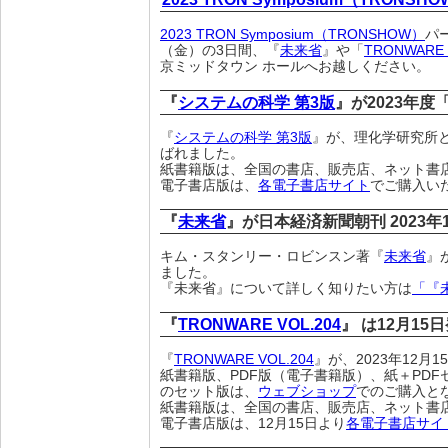
2023 TRON Symposium（TRONSHOW）
パ
（金）の3日間、『
未来省
』や「
TRONWARE 
京ミッドタウン ホールへお越しください。
『
システムの科学 第3版
』が2023年度
『
システムの科学 第3版
』が、理化学研究所と
ばれました。
紙書籍版は、全国の書店、販売店、ネット書
電子書店版は、
各電子書店サイト
でご購入い
『
未来省
』が日本経済新聞朝刊 2023
キム・スタンリー・ロビンスン著『
未来省
』
ました。
『未来省』について詳しく知りたい方は
「『
『
TRONWARE VOL.204
』 は12月15
『
TRONWARE VOL.204
』が、2023年12月
紙書籍版、PDF版（電子書籍版）、紙＋PDF
のセット版は、
ウェブショップ
でのご購入と
紙書籍版は、全国の書店、販売店、ネット書
電子書店版は、12月15日より
各電子書店サイ