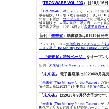
『
TRONWARE VOL.203
』 は10月16
『
TRONWARE VOL.203
』が、2023年10月
紙書籍版、PDF版（電子書籍版）、紙＋PDF
のセット版は、
ウェブショップ
でのご購入と
紙書籍版は、全国の書店、販売店、ネット書
電子書店版は、10月16日より
各電子書店サイ
新刊『
未来省
』紙書籍版は9月19日発売
プレスリリース→
気候変動フィクション『未
ンスン著「The Ministry for the Fut
「『未来省』特設ページ」
をオープン
新刊『
未来省 (The Ministry for the Future)
』
『
未来省
』 電子書店版は2023年9月発
『
未来省 (The Ministry for the Future)
』の電
電子書店版は2023年9月中旬より
各電子書店
『
未来省
』 は2023年9月発売予定です
『
未来省 (The Ministry for the Future)
』が、2
現代アメリカを代表するSF作家の一人、キム