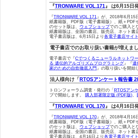
『
TRONWARE VOL.171
』 は6月15
『
TRONWARE VOL.171
』が、2018年6月
紙書籍版、PDF版（電子書籍版）、紙＋PDF
のセット版は、
ウェブショップ
でのご購入と
紙書籍版は、全国の書店、販売店、ネット書
電子書店版は、6月15日より
各電子書店サイ
電子書店でのお取り扱い書籍が増えま
電子書店で『
Cでつくるニューラルネットワ
る 遺伝的アルゴリズムプログラミング
』『
遺
家のための自炊徹底入門
』の取り扱いを開始
法人様向け「
RTOSアンケート報告書 2
トロンフォーラム調査・発行の「
RTOSアン
プで開始します。
購入部署限定版 (PDF版)
、
『
TRONWARE VOL.170
』 は4月16
『
TRONWARE VOL.170
』が、2018年4月
紙書籍版、PDF版（電子書籍版）、紙＋PDF
のセット版は、
ウェブショップ
でのご購入と
紙書籍版は、全国の書店、販売店、ネット書
電子書店版は、4月16日より
各電子書店サイ