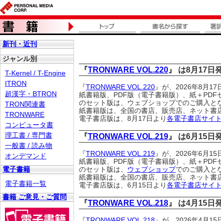
新刊・近刊
ジャンル別
『
TRONWARE VOL.220
』 は8月17
T-Kernel / T-Engine
ITRON
『
TRONWARE VOL.220
』が、2026年8月
超漢字・BTRON
紙書籍版、PDF版（電子書籍版）、紙＋PDF
のセット版は、ウェブショップ
でのご購入と
TRON関連書
紙書籍版は、全国の書店、販売店、ネット書
TRONWARE
電子書店版は、8月17日より
各電子書店サイ
コンピュータ書
理工書 / 専門書
『
TRONWARE VOL.219
』 は6月15
一般書 / 読み物
『
TRONWARE VOL.219
』が、2026年6月
オンデマンド
紙書籍版、PDF版（電子書籍版）、紙＋PDF
電子書籍
のセット版は、
ウェブショップ
でのご購入と
紙書籍版は、全国の書店、販売店、ネット書
電子書籍一覧
電子書店版は、6月15日より
各電子書店サイ
書籍 ご意見・ご質問
『
TRONWARE VOL.218
』 は4月15
『
TRONWARE VOL.218
』が、2026年4月