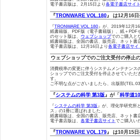
電子書店版は、2月15日より
各電子書店サイ
『
TRONWARE VOL.180
』 は12月16
『
TRONWARE VOL.180
』が、2019年12月
紙書籍版、PDF版（電子書籍版）、紙＋PDF
のセット版は、
ウェブショップ
でのご購入と
紙書籍版は、全国の書店、販売店、ネット書
電子書店版は、12月16日より
各電子書店サイ
ウェブショップでのご注文受付の停止
消費税率の変更に伴うシステムメンテナンスのため、
ショップでのご注文受付を停止させていただ
す。
ご不明な点がございましたら、出版部(TEL.03-
『
システムの科学 第3版
』が「
科学道10
『
システムの科学 第3版
』が、理化学研究所
ス」の1冊に選ばれました。
紙書籍版は、全国の書店、販売店、ネット書
電子書店版は、
各電子書店サイト
でご購入い
『
TRONWARE VOL.179
』 は10月15