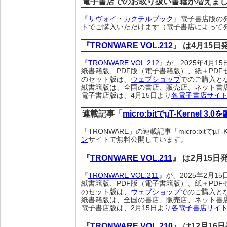
電子書店でのお取り扱い書籍が増えま
『
サヴォイ・カクテルブック
』電子書店版の発
ト
でご購入いただけます（電子書店によって
『
TRONWARE VOL.212
』 は4月15
『
TRONWARE VOL.212
』が、2025年4月
紙書籍版、PDF版（電子書籍版）、紙＋PDF
のセット版は、
ウェブショップ
でのご購入と
紙書籍版は、全国の書店、販売店、ネット書
電子書店版は、4月15日より
各電子書店サイ
連載記事「
micro:bitでµT-Kernel 3.
「TRONWARE」の連載記事「micro:bitでµT-
ン
サイトで無料公開しています。
『
TRONWARE VOL.211
』 は2月15日
『
TRONWARE VOL.211
』が、2025年2月
紙書籍版、PDF版（電子書籍版）、紙＋PDF
のセット版は、
ウェブショップ
でのご購入と
紙書籍版は、全国の書店、販売店、ネット書
電子書店版は、2月15日より
各電子書店サイ
『
TRONWARE VOL.210
』 は12月16