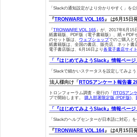
「Slackの通知設定がより分かりやすく」を
『
TRONWARE VOL.165
』 は6月15
『
TRONWARE VOL.165
』が、2017年6月
紙書籍版、PDF版（電子書籍版）、紙＋PDF
のセット版は、
ウェブショップ
でのご購入と
紙書籍版は、全国の書店、販売店、ネット書
電子書店版は、6月16日より
各電子書店サイ
「『はじめてみようSlack』情報ページ
「Slackで細かいステータスを設定してみよ
法人様向け「
RTOSアンケート報告書 2
トロンフォーラム調査・発行の「
RTOSアン
プで開始します。
購入部署限定版 (PDF版)
、
「『はじめてみようSlack』情報ページ
「Slackのヘルプセンターが日本語に対応」
『
TRONWARE VOL.164
』 は4月15