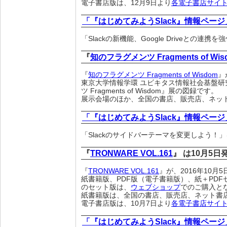
電子書店版は、12月9日より
各電子書店サイ
「『はじめてみようSlack』情報ページ
「Slackの新機能、Google Driveとの連
『
知のフラグメンツ Fragments of Wis
『
知のフラグメンツ Fragments of Wisdom
』
東京大学情報学環 ユビキタス情報社会基盤
ツ Fragments of Wisdom』展の図録です。
展示会場のほか、全国の書店、販売店、ネッ
「『はじめてみようSlack』情報ページ
「Slackのサイドバーテーマを変更しよう！
『
TRONWARE VOL.161
』 は10月5
『
TRONWARE VOL.161
』が、2016年10
紙書籍版、PDF版（電子書籍版）、紙＋PDF
のセット版は、
ウェブショップ
でのご購入と
紙書籍版は、全国の書店、販売店、ネット書
電子書店版は、10月7日より
各電子書店サイ
「『はじめてみようSlack』情報ページ