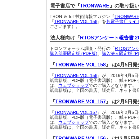
電子書店で『
TRONWARE
』の取り扱
TRON ＆ IoT技術情報マガジン『
TRONWAR
『
TRONWARE VOL.158
』を
各電子書店サイ
ございます）。
法人様向け「
RTOSアンケート報告書 2
トロンフォーラム調査・発行の「
RTOSアン
購入部署限定版 (PDF版)
、
購入法人限定版 (P
『
TRONWARE VOL.158
』 は4月5日
『
TRONWARE VOL.158
』が、2016年4月
紙書籍版、PDF版（電子書籍版）、紙＋PDF
は、
ウェブショップ
でのご購入となります。
紙書籍版は、全国の書店、販売店、ネット書
『
TRONWARE VOL.157
』 は2月5日
『
TRONWARE VOL.157
』が、2016年2月
紙書籍版、PDF版（電子書籍版）、紙＋PDF
は、
ウェブショップ
でのご購入となります。
紙書籍版は、全国の書店、販売店、ネット書
『
TRONWARE VOL.156
』 は12月5