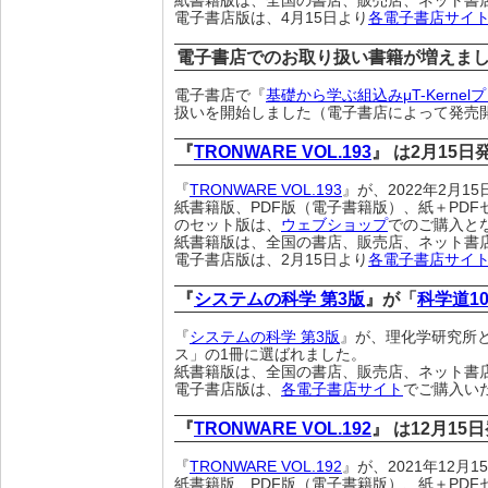
紙書籍版は、全国の書店、販売店、ネット書
電子書店版は、4月15日より
各電子書店サイ
電子書店でのお取り扱い書籍が増えま
電子書店で『
基礎から学ぶ組込みμT-Kern
扱いを開始しました（電子書店によって発売
『
TRONWARE VOL.193
』 は2月15
『
TRONWARE VOL.193
』が、2022年2月
紙書籍版、PDF版（電子書籍版）、紙＋PDF
のセット版は、
ウェブショップ
でのご購入と
紙書籍版は、全国の書店、販売店、ネット書
電子書店版は、2月15日より
各電子書店サイ
『
システムの科学 第3版
』が「
科学道10
『
システムの科学 第3版
』が、理化学研究所
ス」の1冊に選ばれました。
紙書籍版は、全国の書店、販売店、ネット書
電子書店版は、
各電子書店サイト
でご購入い
『
TRONWARE VOL.192
』 は12月15
『
TRONWARE VOL.192
』が、2021年12月
紙書籍版、PDF版（電子書籍版）、紙＋PDF