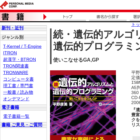
トッ
新刊・近刊
続・遺伝的アルゴ
ジャンル別
遺伝的プログラミ
T-Kernel / T-Engine
ITRON
超漢字・BTRON
使いこなせるGA,GP
TRON関連書
TRONWARE
平野
定価
コンピュータ書
ISB
理工書 / 専門書
A5
一般書 / 読み物
360
CD
オンデマンド
20
電子書籍
『遺
豊富
電子書籍一覧
クを
書籍 ご意見・ご質問
リス