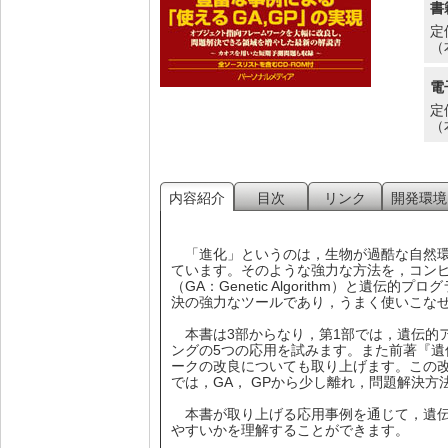
書
定
（
電
定
（
内容紹介
目次
リンク
開発環境
「進化」というのは，生物が過酷な自然環
ています。そのような強力な方法を，コン
（GA：Genetic Algorithm）と遺伝的プロ
決の強力なツールであり，うまく使いこな
本書は3部からなり，第1部では，遺伝的ア
ングの5つの応用を試みます。また前著『遺
ークの改良についても取り上げます。この
では，GA， GPから少し離れ，問題解決
本書が取り上げる応用事例を通じて，遺伝
やすいかを理解することができます。