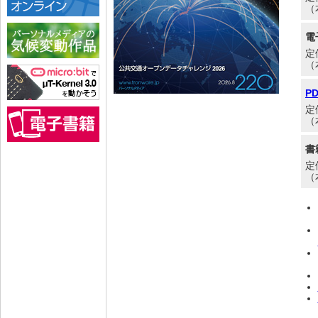
（
電
定
（
P
定
（
書
定
（