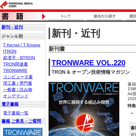
新刊・近刊
新刊・近刊
ジャンル別
T-Kernel / T-Engine
新刊書
ITRON
超漢字・BTRON
TRONWARE VOL.220
TRON関連書
TRONWARE
TRON & オープン技術情報マガジン
コンピュータ書
理工書 / 専門書
書籍
ISB
一般書 / 読み物
A4
オンデマンド
20
電子書籍
特集
電子書籍一覧
書籍 ご意見・ご質問
書
定