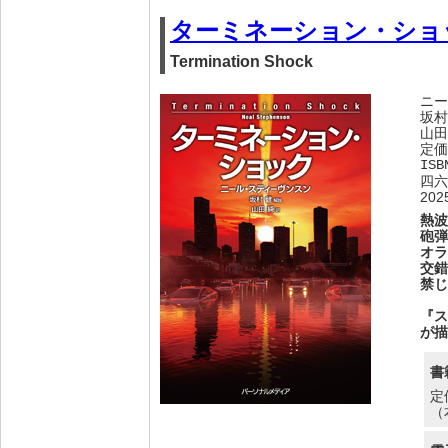
ターミネーション・ショ
Termination Shock
ニー
坂村
山田
定価
ISB
四六
20
熱波
砲弾
オラ
交錯
禁じ
『ス
が描
書
定
（