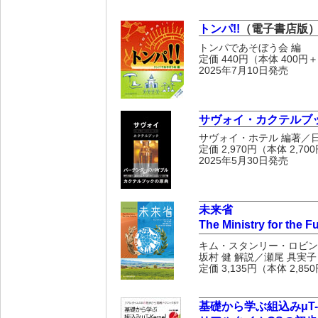
トンパ!!
（電子書店版
トンパであそぼう会 編
定価 440円（本体 400円
2025年7月10日発売
サヴォイ・カクテルブ
サヴォイ・ホテル 編著／日
定価 2,970円（本体 2,7
2025年5月30日発売
未来省
The Ministry for the F
キム・スタンリー・ロビン
坂村 健 解説／瀬尾 具実子
定価 3,135円（本体 2,8
基礎から学ぶ組込みμT-