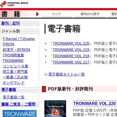
新刊・近刊
電子書籍
ジャンル別
T-Kernel / T-Engine
『
TRONWARE VOL.220
』 PDF版と電子
ITRON
超漢字・BTRON
『
TRONWARE VOL.219
』 PDF版と電子
TRON関連書
『
TRONWARE VOL.218
』 PDF版と電子
TRONWARE
『
TRONWARE VOL.217
』 PDF版と電子
コンピュータ書
理工書 / 専門書
電子書籍タイトル一覧
一般書 / 読み物
オンデマンド
PDF版新刊・好評既刊
電子書籍
電子書籍一覧
TRONWARE VOL.220
書籍 ご意見・ご質問
PDF版 定価 1,001円（本
紙書籍＋PDFセット版 定価1