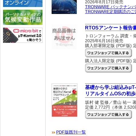
2026年8月17日発売
TRONWARE バックナン
TRONWARE定期購読のご
RTOSアンケート報告書 
トロンフォーラム 調査・
2025年6月16日発売
購入部署限定版 (PDF版) 定
購入法人限定版 (PDF版) 定
基礎から学ぶ組込みμT-
リアルタイムOSの初
坂村 健 監修／豊山 祐一 
定価 2,772円（本体 2,5
PDF版既刊一覧