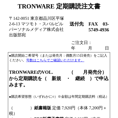
TRONWARE 定期購読注文書
〒142-0051 東京都品川区平塚
送付先 FAX 03-
2-6-13 マツモト・スバルビル
パーソナルメディア株式会社
5749-4936
出版部宛
ご注文日：
年 月 日
●購読開始ご希望号（または発売月：偶数月15日発売）をご記入
ください。
号数はこちらでご確認いただけます。
TRONWAREのVOL. （ 月発売分）
から定期購読を（ 新規 ・ 継続 ）で申込
みます。
●購読希望形態（いずれかに○）※金額は年間定期購読料（税込）
（ ）
紙書籍版
定価 7,920円（本体 7,200円＋
税）