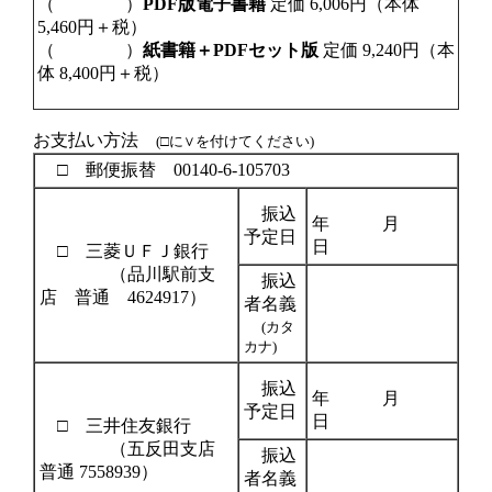
（ ）
PDF版電子書籍
定価 6,006円（本体
5,460円＋税）
（ ）
紙書籍＋PDFセット版
定価 9,240円（本
体 8,400円＋税）
お支払い方法
(□に∨を付けてください)
□ 郵便振替 00140-6-105703
振込
年 月
予定日
日
□ 三菱ＵＦＪ銀行
（品川駅前支
振込
店 普通 4624917）
者名義
(カタ
カナ)
振込
年 月
予定日
日
□ 三井住友銀行
（五反田支店
振込
普通 7558939）
者名義