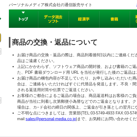
パーソナルメディア株式会社の通信販売サイト
商品の交換・返品について
お届け商品の交換・返品の際は、商品到着後8日以内にご連絡くだ
品はご遠慮ください。
上記にかかわらず、ソフトウェア商品の開封後、および書籍のご返
た、PDF 書籍ダウンロード用 URL を当社が発行した後のご返品
お届け商品の梱包内容が不足していたり、お申し込みいただいた商
合は、ご連絡をいただければすぐに代替品を発送します。不良・間
される返送用封筒や伝票でご返送ください。
お客様のご都合によるご返品の場合は、商品返送料はお客様のご負
商品が当社に到着し次第郵便小為替などでのご返金となります。ク
場合は、カ−ド会社の締日の関係上、ご返金が引き落としの翌月に
ご不明な点につきましては、営業部(TEL:03-5749-4933 FAX:03-5749-
mail:
sales@personal-media.co.jp
)まで、お気軽にお問い合わせく