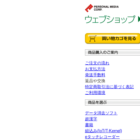
ご注文の流れ
お支払方法
発送手数料
返品や交換
特定商取引法に基づく表記
ご利用環境
データ消去ソフト
超漢字
書籍
組込み/IoT(T-Kernel)
eタッチレコーダー